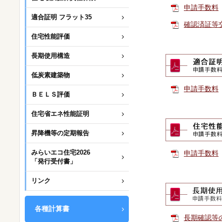
申請手数料
適合証明 フラット35
確認済証等
住宅性能評価
長期使用構造
低炭素建築物
申請手数料
ＢＥＬＳ評価
住宅省エネ性能証明
昇降機等の定期報告
みらいエコ住宅2026
申請手数料
「発行受付書」
リンク
各種計算書
長期確認等