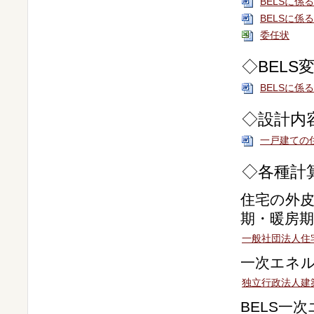
BELSに係
BELSに係
委任状
◇BELS
BELSに係
◇設計内
一戸建ての
◇各種計
住宅の外
期・暖房期
一般社団法人住
一次エネ
独立行政法人建
BELS一