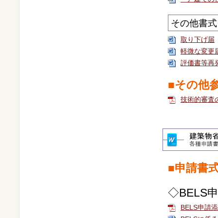
その他書式
取り下げ届
軽微な変更
評価書等再
■その他
技術的審査
■申請書
◇BELS
BELS申請