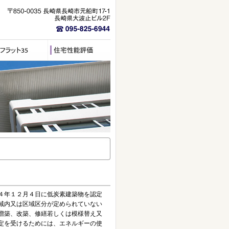
４年１２月４日に低炭素建築物を認定
域内又は区域区分が定められていない
増築、改築、修繕若しくは模様替え又
定を受けるためには、エネルギーの使