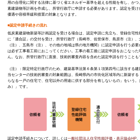
用の合理化に関する法律に基づく省エネルギー基準を超える性能を有し、かつ
素建築物等計画を作成し、所管行政庁に申請する必要があります。認定を受け
優遇や容積率緩和措置の対象となります。
■認定申請手続きの流れ
低炭素建築物新築等計画認定を受ける場合は、認定申請に先立ち、登録住宅性
に「適合証」の交付を受け、所管行政庁（長崎市、佐世保市、島原市（注）、
（注）、五島市（注）、その他の地域は県の地方機関）に認定申請を行う必要
は必ず工事着工前におこってください。工事の着工後に認定申請をおこなった
ん。なお、所管行政庁に直接、技術的審査内容を含めた認定申請を行うことも
（注）：限定特定行政庁のため、建築基準法第６条第１項第四号に該当する建
当センターの技術的審査の対象範囲は、長崎県内の市街化区域等内に新築する
らなる一戸の住宅で、住宅以外の用途に供する部分を有しないもの」をいう。
み）」です。
認定申請手続きについて、詳しくは
一般社団法人住宅性能評価・表示協会HP