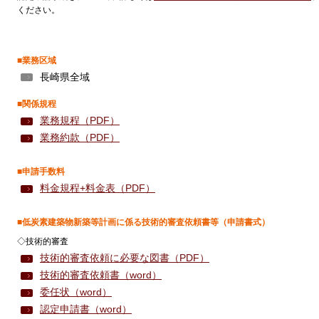
ください。
■業務区域
長崎県全域
■関係規程
業務規程（PDF）
業務約款（PDF）
■申請手数料
料金規程+料金表（PDF）
■低炭素建築物新築等計画に係る技術的審査依頼書等（申請書式）
◇技術的審査
技術的審査依頼に必要な図書（PDF）
技術的審査依頼書（word）
委任状（word）
認定申請書（word）