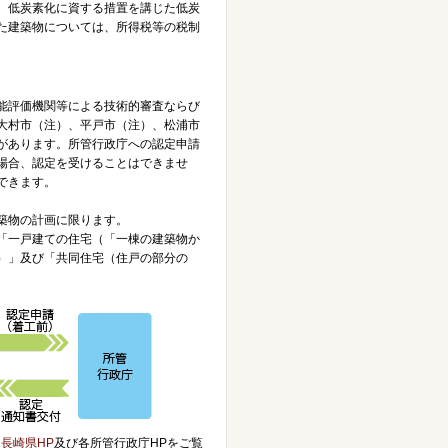
、低炭素化に資する措置を講じた低炭
た建築物については、所得税等の税制
能評価機関等による技術的審査ならび
大村市（注）、平戸市（注）、松浦市
があります。所管行政庁への認定申請
場合、認定を受けることはできませ
できます。
築物の計画に限ります。
「一戸建ての住宅（「一棟の建築物か
）」及び「共同住宅（住戸の部分の
、
長崎県HP
及び各所管行政庁HPをご覧